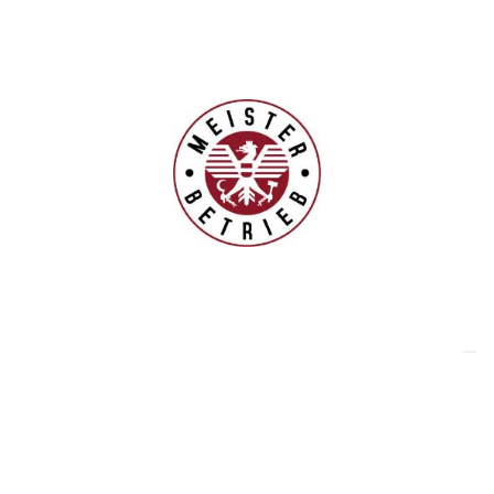
>> IHR PARTNER
Zu unseren Kunden zählen neben glücklichen Häuslbauer
und Sanierern, die uns Ihr Projekt vom kleinen
Umbau bis zum kompletten Hausbau anvertrauten,
auch Unternehmen, Bauträger, Genossenschaften und